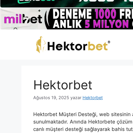
İçeriğe
atla
Hektorbet
Ağustos 19, 2025
yazar
Hektorbet
Hektorbet Müşteri Desteği, web sitesinin 
sunulmaktadır. Anında Hektorbete çözüm o
canlı müşteri desteği sağlayarak bahis tutk