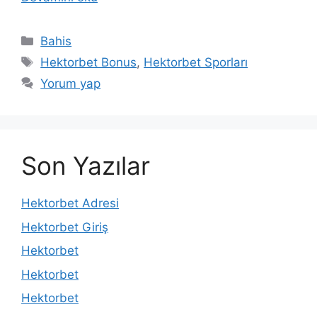
Kategoriler
Bahis
Etiketler
Hektorbet Bonus
,
Hektorbet Sporları
Yorum yap
Son Yazılar
Hektorbet Adresi
Hektorbet Giriş
Hektorbet
Hektorbet
Hektorbet