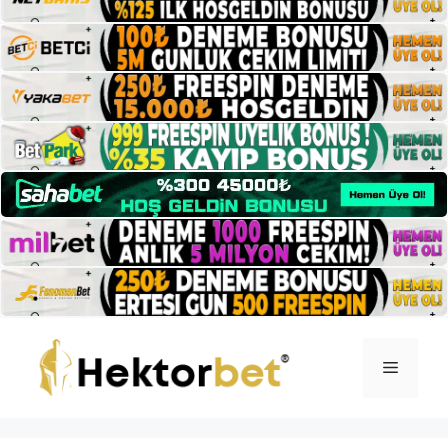
İçeriğe
atla
Menü