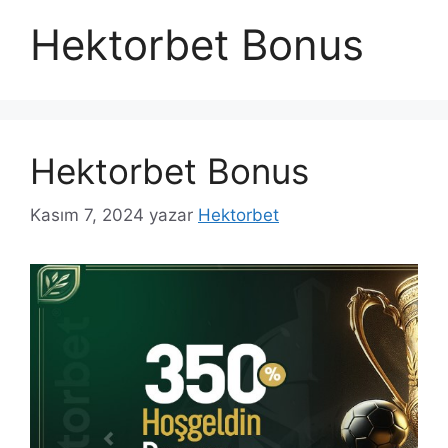
Hektorbet Bonus
Hektorbet Bonus
Kasım 7, 2024
yazar
Hektorbet