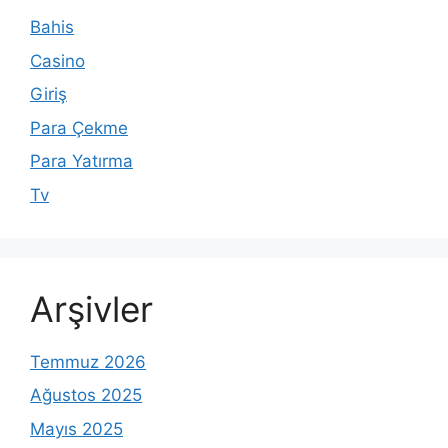
Bahis
Casino
Giriş
Para Çekme
Para Yatırma
Tv
Arşivler
Temmuz 2026
Ağustos 2025
Mayıs 2025