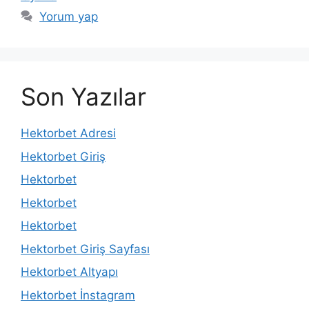
Yorum yap
Son Yazılar
Hektorbet Adresi
Hektorbet Giriş
Hektorbet
Hektorbet
Hektorbet
Hektorbet Giriş Sayfası
Hektorbet Altyapı
Hektorbet İnstagram