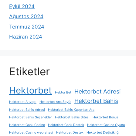
Eylül 2024
Ağustos 2024
Temmuz 2024
Haziran 2024
Etiketler
Hektorbet
Hektorbet Adresi
Hektor Bet
Hektorbet Bahis
Hektorbet Altyapı
Hektorbet Ana Sayfa
Hektorbet Bahis Adresi
Hektorbet Bahis Kuponları Ara
Hektorbet Bahis Seçenekler
Hektorbet Bahis Sitesi
Hektorbet Bonus
Hektorbet Canlı Casino
Hektorbet Canlı Destek
Hektorbet Casino Oyunu
Hektorbet Casino web sitesi
Hektorbet Destek
Hektorbet Değişikliği