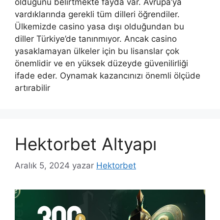
olduğunu belirtmekte fayda var. Avrupa’ya
vardıklarında gerekli tüm dilleri öğrendiler.
Ülkemizde casino yasa dışı olduğundan bu
diller Türkiye’de tanınmıyor. Ancak casino
yasaklamayan ülkeler için bu lisanslar çok
önemlidir ve en yüksek düzeyde güvenilirliği
ifade eder. Oynamak kazancınızı önemli ölçüde
artırabilir
Hektorbet Altyapı
Aralık 5, 2024
yazar
Hektorbet