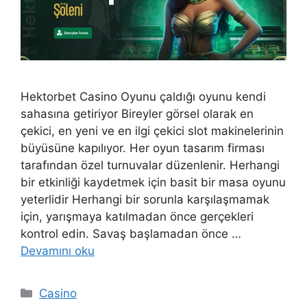
Hektorbet Casino Oyunu çaldığı oyunu kendi
sahasına getiriyor Bireyler görsel olarak en
çekici, en yeni ve en ilgi çekici slot makinelerinin
büyüsüne kapılıyor. Her oyun tasarım firması
tarafından özel turnuvalar düzenlenir. Herhangi
bir etkinliği kaydetmek için basit bir masa oyunu
yeterlidir Herhangi bir sorunla karşılaşmamak
için, yarışmaya katılmadan önce gerçekleri
kontrol edin. Savaş başlamadan önce …
Devamını oku
Kategoriler
Casino