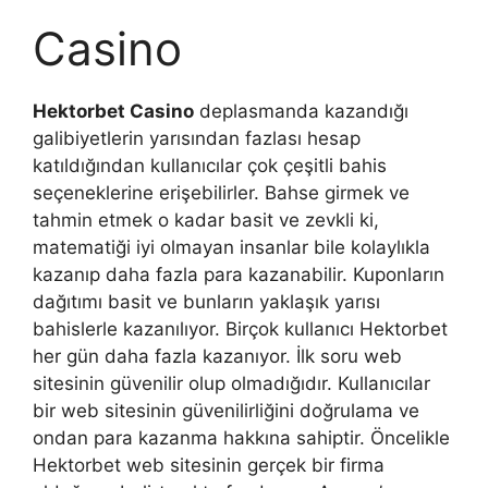
Casino
Hektorbet Casino
deplasmanda kazandığı
galibiyetlerin yarısından fazlası hesap
katıldığından kullanıcılar çok çeşitli bahis
seçeneklerine erişebilirler. Bahse girmek ve
tahmin etmek o kadar basit ve zevkli ki,
matematiği iyi olmayan insanlar bile kolaylıkla
kazanıp daha fazla para kazanabilir. Kuponların
dağıtımı basit ve bunların yaklaşık yarısı
bahislerle kazanılıyor. Birçok kullanıcı Hektorbet
her gün daha fazla kazanıyor. İlk soru web
sitesinin güvenilir olup olmadığıdır. Kullanıcılar
bir web sitesinin güvenilirliğini doğrulama ve
ondan para kazanma hakkına sahiptir. Öncelikle
Hektorbet web sitesinin gerçek bir firma