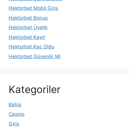
Hektorbet Mobil Giriş
Hektorbet Bonus
Hektorbet Üyelik
Hektorbet Kayıt
Hektorbet Kaç Oldu
Hektorbet Güvenilir Mi
Kategoriler
Bahis
Casino
Giriş