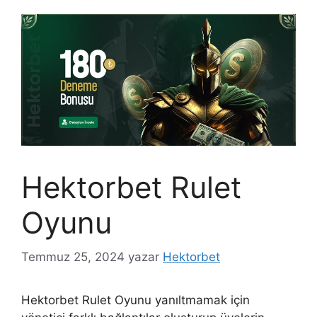
Hektorbet Rulet
Oyunu
Temmuz 25, 2024
yazar
Hektorbet
Hektorbet Rulet Oyunu yanıltmamak için