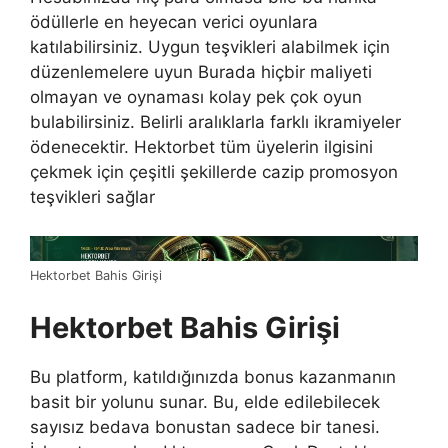
ödüllerle en heyecan verici oyunlara
katılabilirsiniz. Uygun teşvikleri alabilmek için
düzenlemelere uyun Burada hiçbir maliyeti
olmayan ve oynaması kolay pek çok oyun
bulabilirsiniz. Belirli aralıklarla farklı ikramiyeler
ödenecektir. Hektorbet tüm üyelerin ilgisini
çekmek için çeşitli şekillerde cazip promosyon
teşvikleri sağlar
Hektorbet Bahis Girişi
Hektorbet Bahis Girişi
Bu platform, katıldığınızda bonus kazanmanın
basit bir yolunu sunar. Bu, elde edilebilecek
sayısız bedava bonustan sadece bir tanesi.