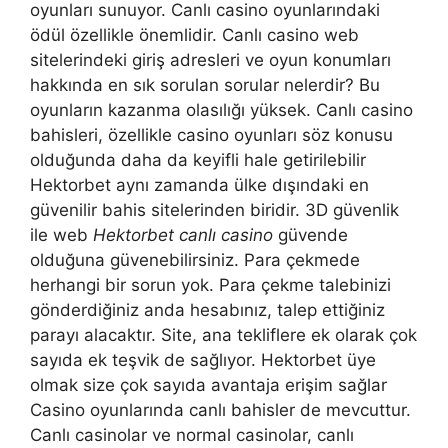
oyunları sunuyor. Canlı casino oyunlarındaki
ödül özellikle önemlidir. Canlı casino web
sitelerindeki giriş adresleri ve oyun konumları
hakkında en sık sorulan sorular nelerdir? Bu
oyunların kazanma olasılığı yüksek. Canlı casino
bahisleri, özellikle casino oyunları söz konusu
olduğunda daha da keyifli hale getirilebilir
Hektorbet aynı zamanda ülke dışındaki en
güvenilir bahis sitelerinden biridir. 3D güvenlik
ile web
Hektorbet canlı casino
güvende
olduğuna güvenebilirsiniz. Para çekmede
herhangi bir sorun yok. Para çekme talebinizi
gönderdiğiniz anda hesabınız, talep ettiğiniz
parayı alacaktır. Site, ana tekliflere ek olarak çok
sayıda ek teşvik de sağlıyor. Hektorbet üye
olmak size çok sayıda avantaja erişim sağlar
Casino oyunlarında canlı bahisler de mevcuttur.
Canlı casinolar ve normal casinolar, canlı