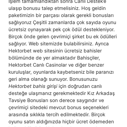
İşlem tamamlandıktan sonra Canlı Destek’e
ulaşıp bonusu talep etmelisiniz. Hoş geldin
paketimizin bir parçası olarak gerekli bonusları
sağlıyoruz Çeşitli zamanlarda çok sayıda oyunu
ücretsiz oynayarak pek çok ödül destekleniyor.
Birçok önde gelen çevrimiçi şirket bu ek ödülleri
sağlıyor. Web sitemizde bulabilirsiniz. Ayrıca
Hektorbet web sitesinin ücretsiz bahisler
bölümünde de yer almaktadır Bahisçiler,
Hektorbet Canlı Casinolar ve diğer benzer
kuruluşlar, oyunlarda kaybetseniz bile paranızı
geri alma olanağı sunuyor. Bonusunuzu
Hektorbet bahis girişi
için doğrudan canlı
desteğe ulaşmanız gerekmektedir Kız Arkadaş
Tavsiye Bonusları son derece saygındır ve
çevrimiçi sitedeki mevcut bonus seçenekleri
arasında sıklıkla tercih edilmektedir. Birçok
oyunu satın aldığınızda hiçbir ücret ödemeden