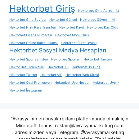
Hektorbet Giriş
Hektorbet Giriş Adresimiz
Hektorbet Giriş Sayfası
Hektorbet Güncel
Hektorbet Güvenilir Mi
Hektorbet Hızlı Para Transferi
Hektorbet Kayıt
Hektorbet Kaç Oldu
Hektorbet Lisans Numarası
Hektorbet Mobil Giriş
Hektorbet Online Bahis Lisansı
Hektorbet Rulet Oyunu
Hektorbet Sosyal Medya Hesapları
Hektorbet Spor Bahisleri
Hektorbet Sporları
Hektorbet Tanıtım
Hektor Bet Turnuvaları
Hektorbet TV
Hektorbet Tv Giriş
Hektorbet Twitter
Hektorbet VIP
Hektorbet Web Sitesi
Hektorbet Özel Promosyon
Hektorbet Üye Hesabı
Hektorbet Üyelik
Hektorbet İnstagram
"Avrasya'nın en büyük reklam platformunda olmak için
Microsoft Teams:
reklam@avrasyamarketing.com
adresimizden veya Telegram: @Avrasyamarketing