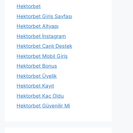
Hektorbet
Hektorbet Giriş Sayfası
Hektorbet Altyapı
Hektorbet İnstagram
Hektorbet Canlı Destek
Hektorbet Mobil Giriş
Hektorbet Bonus
Hektorbet Üyelik
Hektorbet Kayıt
Hektorbet Kaç Oldu
Hektorbet Güvenilir Mi