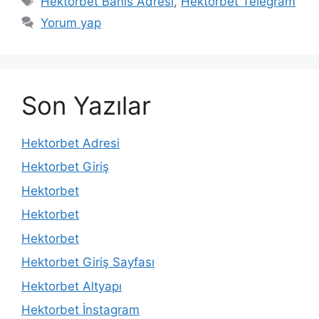
Hektorbet Bahis Adresi
,
Hektorbet Telegram
Yorum yap
Son Yazılar
Hektorbet Adresi
Hektorbet Giriş
Hektorbet
Hektorbet
Hektorbet
Hektorbet Giriş Sayfası
Hektorbet Altyapı
Hektorbet İnstagram