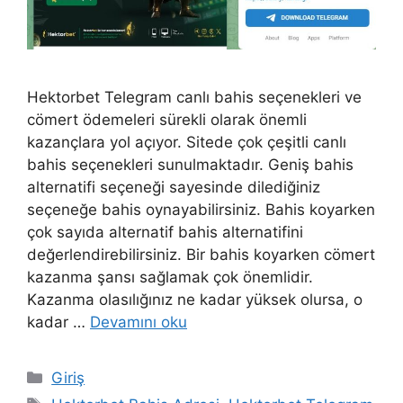
Hektorbet Telegram canlı bahis seçenekleri ve
cömert ödemeleri sürekli olarak önemli
kazançlara yol açıyor. Sitede çok çeşitli canlı
bahis seçenekleri sunulmaktadır. Geniş bahis
alternatifi seçeneği sayesinde dilediğiniz
seçeneğe bahis oynayabilirsiniz. Bahis koyarken
çok sayıda alternatif bahis alternatifini
değerlendirebilirsiniz. Bir bahis koyarken cömert
kazanma şansı sağlamak çok önemlidir.
Kazanma olasılığınız ne kadar yüksek olursa, o
kadar …
Devamını oku
Kategoriler
Giriş
Etiketler