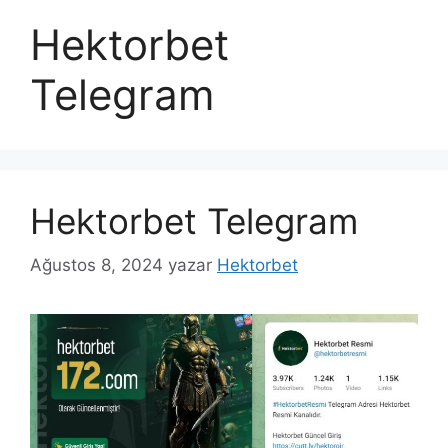
Hektorbet
Telegram
Hektorbet Telegram
Ağustos 8, 2024
yazar
Hektorbet