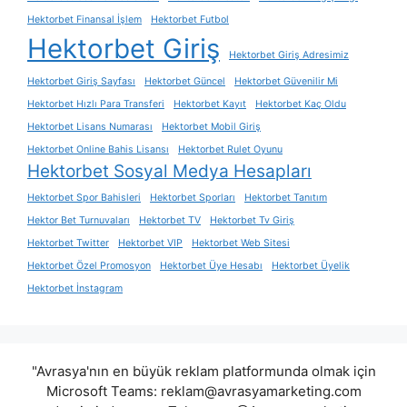
Hektorbet Finansal İşlem
Hektorbet Futbol
Hektorbet Giriş
Hektorbet Giriş Adresimiz
Hektorbet Giriş Sayfası
Hektorbet Güncel
Hektorbet Güvenilir Mi
Hektorbet Hızlı Para Transferi
Hektorbet Kayıt
Hektorbet Kaç Oldu
Hektorbet Lisans Numarası
Hektorbet Mobil Giriş
Hektorbet Online Bahis Lisansı
Hektorbet Rulet Oyunu
Hektorbet Sosyal Medya Hesapları
Hektorbet Spor Bahisleri
Hektorbet Sporları
Hektorbet Tanıtım
Hektor Bet Turnuvaları
Hektorbet TV
Hektorbet Tv Giriş
Hektorbet Twitter
Hektorbet VIP
Hektorbet Web Sitesi
Hektorbet Özel Promosyon
Hektorbet Üye Hesabı
Hektorbet Üyelik
Hektorbet İnstagram
"Avrasya'nın en büyük reklam platformunda olmak için
Microsoft Teams:
reklam@avrasyamarketing.com