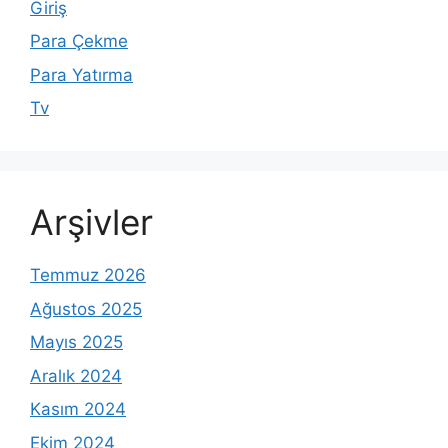
Giriş
Para Çekme
Para Yatırma
Tv
Arşivler
Temmuz 2026
Ağustos 2025
Mayıs 2025
Aralık 2024
Kasım 2024
Ekim 2024